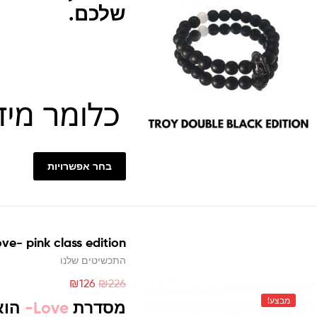
שלכם.
בחר אפשרויות
ve- pink class edition
התכשיטים שלנו
₪
126
₪
226
מבצע!
מסדרת
Love-
הוא