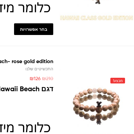
בחר אפשרויות
ch- rose gold edition
התכשיטים שלנו
₪
126
₪
210
מבצע!
דגם Hawaii Beach הוא לא רק תכשיט, אלא סמל לתשוקה לחיים חופשיים ומלאי חוויות.