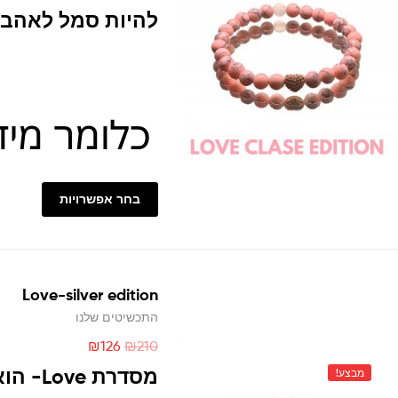
להיות סמל לאהבה
בחר אפשרויות
Love-silver edition
התכשיטים שלנו
₪
126
₪
210
מסדרת Love- הוא ביטוי לרגש, חיבור אמיתי.
מבצע!