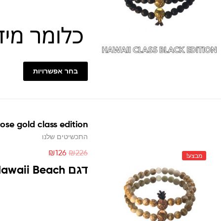
בחר אפשרויות
ose gold class edition
התכשיטים שלנו
₪
126
₪
226
מבצע!
דגם Hawaii Beach הוא לא רק תכשיט, אלא סמל לתשוקה לחיים חופשיים ומלאי חוויות.