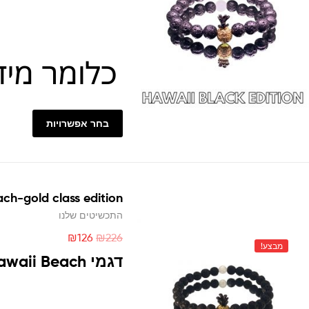
בחר אפשרויות
ch-gold class edition
התכשיטים שלנו
₪
126
₪
226
מבצע!
דגמי
awaii Beach