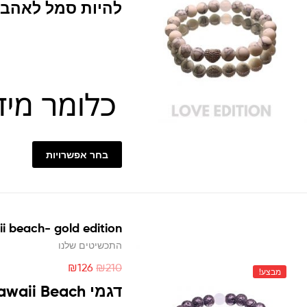
להיות סמל לאהבה
בחר אפשרויות
i beach- gold edition
התכשיטים שלנו
₪
126
₪
210
מבצע!
דגמי
awaii Beach