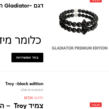
מבצע!
דגם -Gladiator
הו
בחר אפשרויות
Troy -black edition
התכשיטים שלנו
₪
126
₪
210
צמיד 
מבצע!