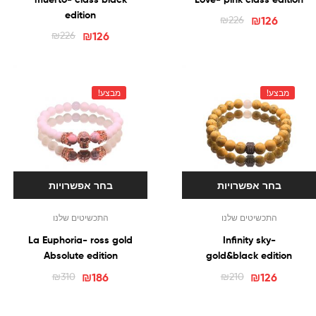
edition
₪
226
₪
126
₪
226
₪
126
מבצע!
מבצע!
בחר אפשרויות
בחר אפשרויות
התכשיטים שלנו
התכשיטים שלנו
La Euphoria- ross gold
Infinity sky-
Absolute edition
gold&black edition
₪
310
₪
186
₪
210
₪
126