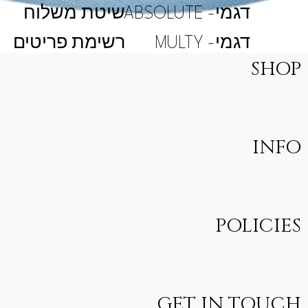
דגמי- ABSOLUTE
שיטת משלוח
דגמי- MULTY
רשימת פריטים
SHOP
Size Guide
Our Story
About RAINTLY
INFO
Size Guide
Our Story
About RAINTLY
POLICIES
Size Guide
Our Story
About RAINTLY
GET IN TOUCH