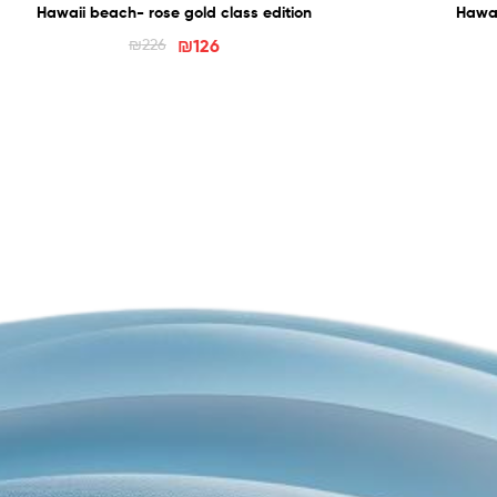
Hawaii beach- rose gold class edition
Hawai
₪
226
₪
126