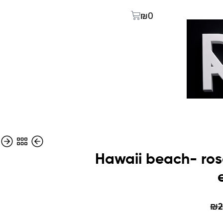
₪
0
Hawaii beach- ros
₪
₪
126
126
₪
₪
226
226
₪
2