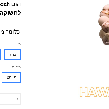
לתשוקה ל
מין:
גבר
מידות:
XS-S