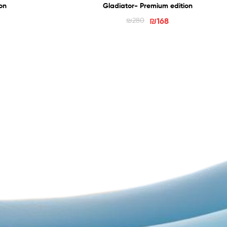
ion
Gladiator- Premium edition
₪
280
₪
168