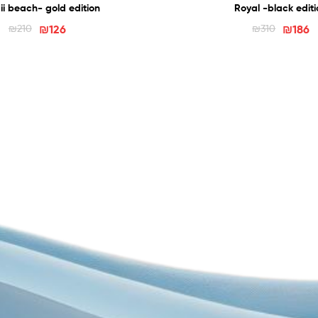
i beach- gold edition
Royal -black edit
₪
210
₪
126
₪
310
₪
186